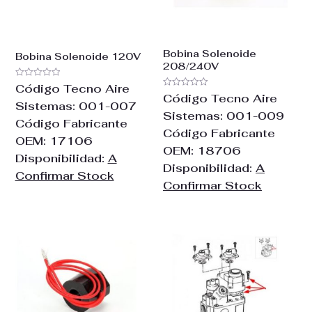
Bobina Solenoide
Bobina Solenoide 120V
208/240V
Valorado
Código Tecno Aire
con
Valorado
Código Tecno Aire
0
con
Sistemas:
001-007
de
0
Sistemas:
001-009
5
de
Código Fabricante
5
Código Fabricante
OEM:
17106
OEM:
18706
Disponibilidad:
A
Disponibilidad:
A
Confirmar Stock
Confirmar Stock