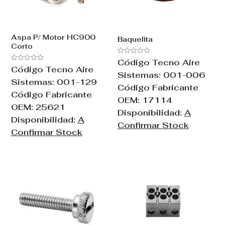
Aspa P/ Motor HC900
Baquelita
Corto
Valorado
Código Tecno Aire
con
Valorado
Código Tecno Aire
0
con
Sistemas:
001-006
de
0
Sistemas:
001-129
5
de
Código Fabricante
5
Código Fabricante
OEM:
17114
OEM:
25621
Disponibilidad:
A
Disponibilidad:
A
Confirmar Stock
Confirmar Stock