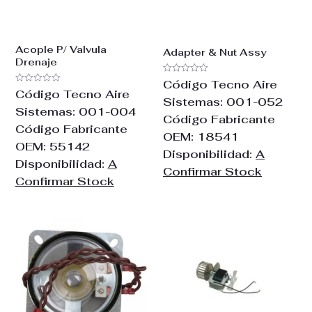
Acople P/ Valvula
Adapter & Nut Assy
Drenaje
Valorado
Código Tecno Aire
con
Valorado
Código Tecno Aire
0
con
Sistemas:
001-052
de
0
Sistemas:
001-004
5
de
Código Fabricante
5
Código Fabricante
OEM:
18541
OEM:
55142
Disponibilidad:
A
Disponibilidad:
A
Confirmar Stock
Confirmar Stock