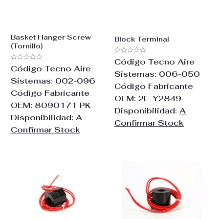
Basket Hanger Screw
Block Terminal
(Tornillo)
Valorado
Código Tecno Aire
con
Valorado
Código Tecno Aire
0
con
Sistemas:
006-050
de
0
Sistemas:
002-096
5
de
Código Fabricante
5
Código Fabricante
OEM:
2E-Y2849
OEM:
8090171 PK
Disponibilidad:
A
Disponibilidad:
A
Confirmar Stock
Confirmar Stock