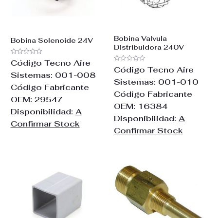
Bobina Valvula
Bobina Solenoide 24V
Distribuidora 240V
Valorado
Código Tecno Aire
con
Valorado
Código Tecno Aire
0
con
Sistemas:
001-008
de
0
Sistemas:
001-010
5
de
Código Fabricante
5
Código Fabricante
OEM:
29547
OEM:
16384
Disponibilidad:
A
Disponibilidad:
A
Confirmar Stock
Confirmar Stock