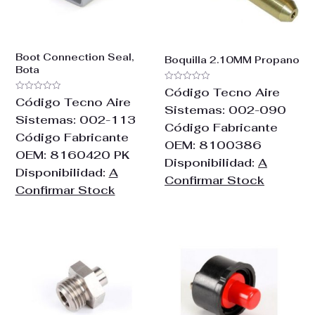
Boot Connection Seal,
Boquilla 2.10MM Propano
Bota
Valorado
Código Tecno Aire
con
Valorado
Código Tecno Aire
0
con
Sistemas:
002-090
de
0
Sistemas:
002-113
5
de
Código Fabricante
5
Código Fabricante
OEM:
8100386
OEM:
8160420 PK
Disponibilidad:
A
Disponibilidad:
A
Confirmar Stock
Confirmar Stock