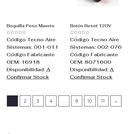
Boquilla Peso Muerto
Botón Reset 120V
Valorado
Valorado
Código Tecno Aire
Código Tecno Aire
con
con
0
0
Sistemas:
001-011
Sistemas:
002-076
de
de
5
5
Código Fabricante
Código Fabricante
OEM:
16918
OEM:
8071600
Disponibilidad:
A
Disponibilidad:
A
Confirmar Stock
Confirmar Stock
1
2
3
4
…
9
10
11
→