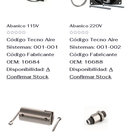
Abanico 115V
Abanico 220V
Valorado
Valorado
Código Tecno Aire
Código Tecno Aire
con
con
0
0
Sistemas:
001-001
Sistemas:
001-002
de
de
5
5
Código Fabricante
Código Fabricante
OEM:
16684
OEM:
16688
Disponibilidad:
A
Disponibilidad:
A
Confirmar Stock
Confirmar Stock