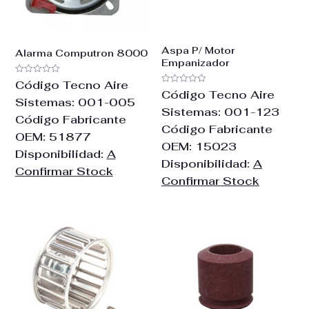
Aspa P/ Motor
Alarma Computron 8000
Empanizador
Valorado
Código Tecno Aire
con
Valorado
Código Tecno Aire
0
con
Sistemas:
001-005
de
0
Sistemas:
001-123
5
de
Código Fabricante
5
Código Fabricante
OEM:
51877
OEM:
15023
Disponibilidad:
A
Disponibilidad:
A
Confirmar Stock
Confirmar Stock