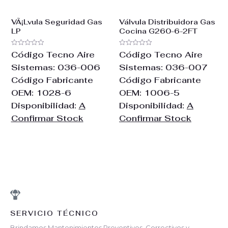
VÃ¡Lvula Seguridad Gas
Válvula Distribuidora Gas
LP
Cocina G260-6-2FT
Valorado
Valorado
Código Tecno Aire
Código Tecno Aire
con
con
0
0
Sistemas:
036-006
Sistemas:
036-007
de
de
5
5
Código Fabricante
Código Fabricante
OEM:
1028-6
OEM:
1006-5
Disponibilidad:
A
Disponibilidad:
A
Confirmar Stock
Confirmar Stock
SERVICIO TÉCNICO
Brindamos Mantenimientos Preventivos, Correctivos y