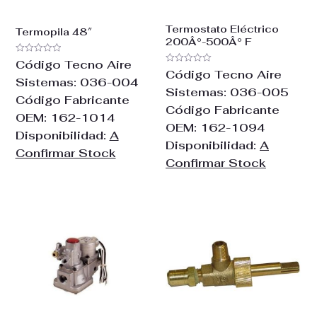
Termostato Eléctrico
Termopila 48″
200Â°-500Â° F
Valorado
Código Tecno Aire
con
Valorado
Código Tecno Aire
0
con
Sistemas:
036-004
de
0
Sistemas:
036-005
5
de
Código Fabricante
5
Código Fabricante
OEM:
162-1014
OEM:
162-1094
Disponibilidad:
A
Disponibilidad:
A
Confirmar Stock
Confirmar Stock