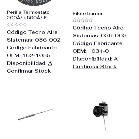
Perilla Termostato
Piloto Burner
200Â° / 500Â° F
Valorado
Código Tecno Aire
con
Valorado
Código Tecno Aire
0
con
Sistemas:
036-003
de
0
Sistemas:
036-002
5
de
Código Fabricante
5
Código Fabricante
OEM:
1034-0
OEM:
162-1055
Disponibilidad:
A
Disponibilidad:
A
Confirmar Stock
Confirmar Stock