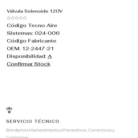
Válvula Solenoide 120V
Valorado
Código Tecno Aire
con
0
Sistemas:
024-006
de
5
Código Fabricante
OEM:
12-2447-21
Disponibilidad:
A
Confirmar Stock
SERVICIO TÉCNICO
Brindamos Mantenimientos Preventivos, Correctivos y
Contractos.