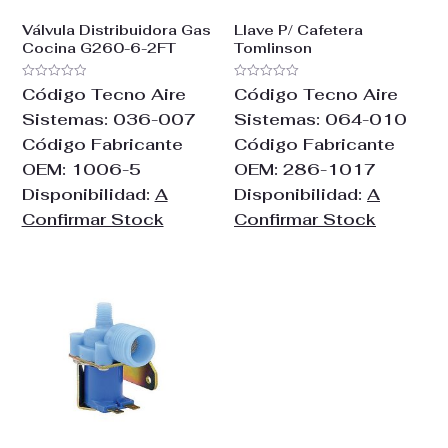
Válvula Distribuidora Gas
Llave P/ Cafetera
Cocina G260-6-2FT
Tomlinson
Valorado
Valorado
Código Tecno Aire
Código Tecno Aire
con
con
0
0
Sistemas:
036-007
Sistemas:
064-010
de
de
5
5
Código Fabricante
Código Fabricante
OEM:
1006-5
OEM:
286-1017
Disponibilidad:
A
Disponibilidad:
A
Confirmar Stock
Confirmar Stock